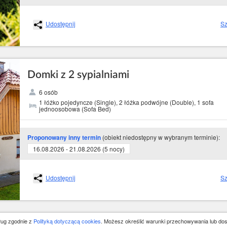
Udostępnij
Sz
Domki z 2 sypialniami
6 osób
1 łóżko pojedyncze (Single), 2 łóżka podwójne (Double), 1 sofa
jednoosobowa (Sofa Bed)
(obiekt niedostępny w wybranym terminie):
Proponowany inny termin
16.08.2026 - 21.08.2026 (5 nocy)
Udostępnij
Sz
sług zgodnie z
Polityką dotyczącą cookies
. Możesz określić warunki przechowywania lub dos