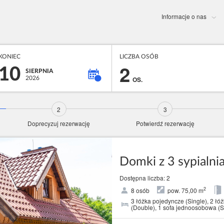
Informacje o nas
KONIEC
LICZBA OSÓB
2
10
SIERPNIA
2026
OS.
Doprecyzuj rezerwację
Potwierdź rezerwację
Domki z 3 sypialni
Dostępna liczba: 2
2
8 osób
pow. 75,00 m
3 łóżka pojedyncze (Single), 2 ł
(Double), 1 sofa jednoosobowa (S