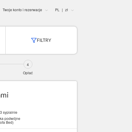
Twoje konto i rezerwacje
PL
zł
|
FILTRY
Opłać
ami
3 sypialnie
óżka podwójne
ofa Bed)